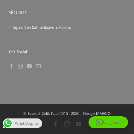
SÉCURITÉ
Kişisel Veri Sahibi Başvuru Formu
Get Social
© Everest Çelik Kapı 2015 -
2026 | Design
MAGNO
اتصل بنا
WhatsApp us
Facebook
Instagram
YouTube